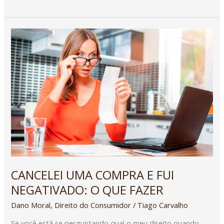
CANCELEI
UMA
COMPRA
E
FUI
NEGATIVADO:
O
QUE
FAZER
CANCELEI UMA COMPRA E FUI
NEGATIVADO: O QUE FAZER
Dano Moral
,
Direito do Consumidor
/
Tiago Carvalho
Se você está se perguntando qual o meu direito quando