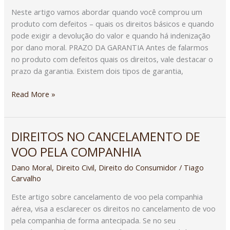
Neste artigo vamos abordar quando você comprou um
produto com defeitos – quais os direitos básicos e quando
pode exigir a devolução do valor e quando há indenização
por dano moral. PRAZO DA GARANTIA Antes de falarmos
no produto com defeitos quais os direitos, vale destacar o
prazo da garantia. Existem dois tipos de garantia,
Read More »
DIREITOS NO CANCELAMENTO DE
DIREITOS
NO
VOO PELA COMPANHIA
CANCELAMENTO
Dano Moral
,
Direito Civil
,
Direito do Consumidor
/
Tiago
DE
Carvalho
VOO
PELA
Este artigo sobre cancelamento de voo pela companhia
COMPANHIA
aérea, visa a esclarecer os direitos no cancelamento de voo
pela companhia de forma antecipada. Se no seu