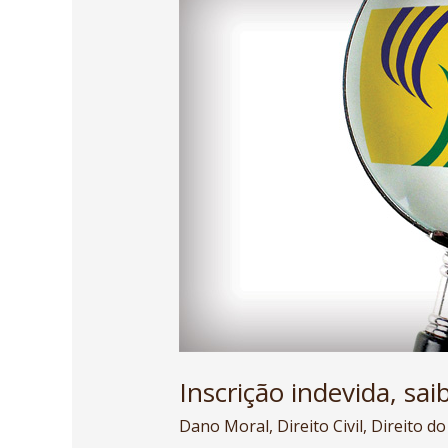
indevida,
saiba
quando
gera
Dano
moral.
Inscrição indevida, s
Dano Moral
,
Direito Civil
,
Direito d