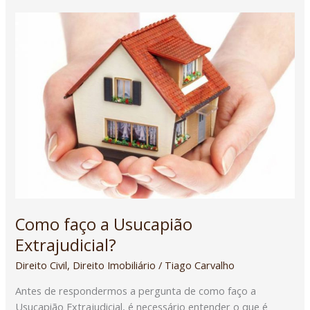
Como
faço
a
Usucapião
Extrajudicial?
Como faço a Usucapião
Extrajudicial?
Direito Civil
,
Direito Imobiliário
/
Tiago Carvalho
Antes de respondermos a pergunta de como faço a
Usucapião Extrajudicial, é necessário entender o que é