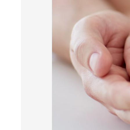
cobrar
pensão
atrasada?