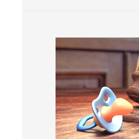
Pensão
alimentícia
atrasada,
como
cobrar.