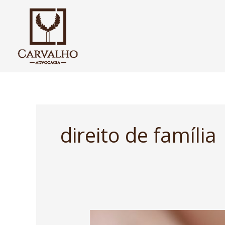
Ir
para
o
conteúdo
direito de família
Como