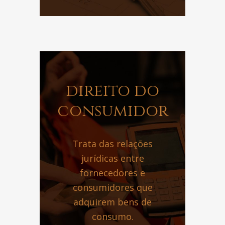
direito do
consumidor
Trata das relações
jurídicas entre
fornecedores e
consumidores que
adquirem bens de
consumo.